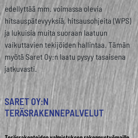
edellyttää mm. voimassa olevia
hitsauspätevyyksiä, hitsausohjeita (WPS)
ja lukuisia muita suoraan laatuun
vaikuttavien tekijöiden hallintaa. Tämän
myötä Saret Oy:n laatu pysyy tasaisena
jatkuvasti.
SARET OY:N
TERÄSRAKENNEPALVELUT
Teräsrakenteiden valmistuksen rakennustyömaille