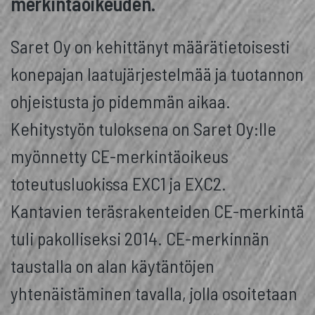
merkintäoikeuden.
Saret Oy on kehittänyt määrätietoisesti
konepajan laatujärjestelmää ja tuotannon
ohjeistusta jo pidemmän aikaa.
Kehitystyön tuloksena on Saret Oy:lle
myönnetty CE-merkintäoikeus
toteutusluokissa EXC1 ja EXC2.
Kantavien teräsrakenteiden CE-merkintä
tuli pakolliseksi 2014. CE-merkinnän
taustalla on alan käytäntöjen
yhtenäistäminen tavalla, jolla osoitetaan