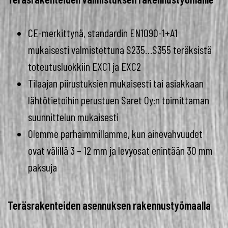
CE-merkittynä, standardin EN1090-1+A1
mukaisesti valmistettuna S235…S355 teräksistä
toteutusluokkiin EXC1 ja EXC2
Tilaajan piirustuksien mukaisesti tai asiakkaan
lähtötietoihin perustuen Saret Oy:n toimittaman
suunnittelun mukaisesti
Olemme parhaimmillamme, kun ainevahvuudet
ovat välillä 3 – 12 mm ja levyosat enintään 30 mm
paksuja
Teräsrakenteiden asennuksen rakennustyömaalla