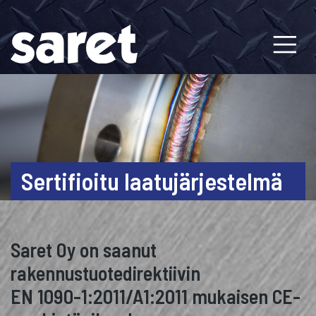
Skip
to
content
Sertifioitu laatujärjestelmä
Saret Oy on saanut
rakennustuotedirektiivin
EN 1090-1:2011/A1:2011 mukaisen CE-